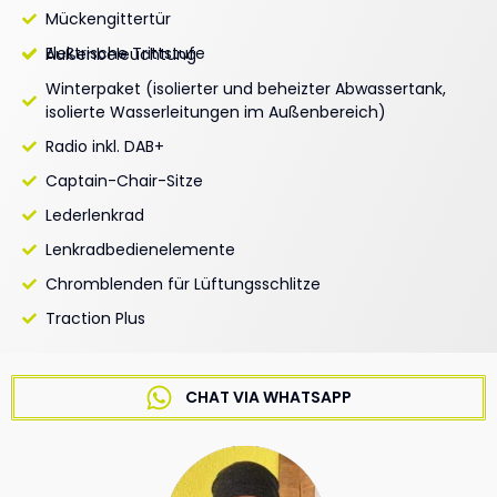
Mückengittertür
Elektrische Trittstufe
Außenbeleuchtung
Winterpaket (isolierter und beheizter Abwassertank,
isolierte Wasserleitungen im Außenbereich)
Radio inkl. DAB+
Captain-Chair-Sitze
Lederlenkrad
Lenkradbedienelemente
Chromblenden für Lüftungsschlitze
Traction Plus
CHAT VIA WHATSAPP